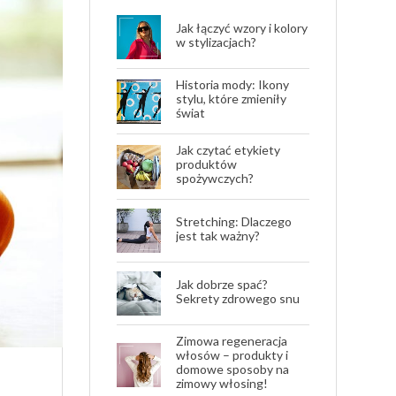
Jak łączyć wzory i kolory
w stylizacjach?
Historia mody: Ikony
stylu, które zmieniły
świat
Jak czytać etykiety
produktów
spożywczych?
Stretching: Dlaczego
jest tak ważny?
Jak dobrze spać?
Sekrety zdrowego snu
Zimowa regeneracja
włosów – produkty i
domowe sposoby na
zimowy włosing!