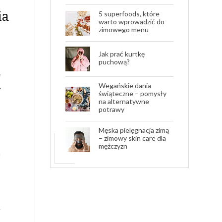
ia
5 superfoods, które
warto wprowadzić do
zimowego menu
Jak prać kurtkę
puchową?
e
Wegańskie dania
,
świąteczne – pomysły
na alternatywne
potrawy
Męska pielęgnacja zimą
– zimowy skin care dla
mężczyzn
h
.