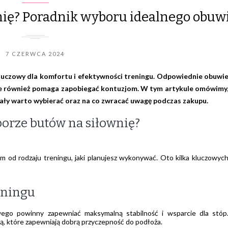
nię? Poradnik wyboru idealnego obuw
7 CZERWCA 2024
luczowy dla komfortu i efektywności treningu. Odpowiednie obuwi
ale również pomaga zapobiegać kontuzjom. W tym artykule omówimy
eriały warto wybierać oraz na co zwracać uwagę podczas zakupu.
orze butów na siłownię?
 od rodzaju treningu, jaki planujesz wykonywać. Oto kilka kluczowyc
eningu
wego powinny zapewniać maksymalną stabilność i wsparcie dla stóp
ą, które zapewniają dobrą przyczepność do podłoża.