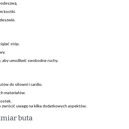
 podeszwą.
 kostki.
deszwie.
iążać stóp.
wy.
e, aby umożliwić swobodne ruchy.
tów do siłowni i cardio.
ch materiałów.
kostek.
to zwrócić uwagę na kilka dodatkowych aspektów.
zmiar buta