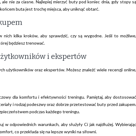
e nie za ciasne. Najlepiej mierzyć buty pod koniec dnia, gdy stopy s
 końcem buta jest trochę miejsca, aby uniknąć obtarć.
akupem
 nich kilka kroków, aby sprawdzić, czy są wygodne. Jeśli to możliwe
tórej będziesz trenować.
użytkowników i ekspertów
ych użytkowników oraz ekspertów. Możesz znaleźć wiele recenzji online
zowy dla komfortu i efektywności treningu. Pamiętaj, aby dostosowa
teriały i rodzaj podeszwy oraz dobrze przetestować buty przed zakupem
bezpieczeństwem podczas każdego treningu.
wuj w odpowiednich warunkach, aby służyły Ci jak najdłużej. Wybierają
mfort, co przekłada się na lepsze wyniki na siłowni.