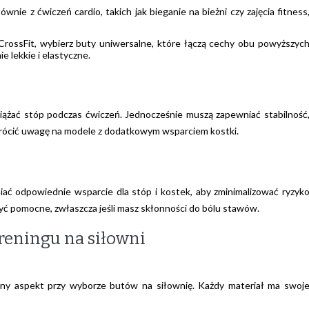
głównie z ćwiczeń cardio, takich jak bieganie na bieżni czy zajęcia fitness
 CrossFit, wybierz buty uniwersalne, które łączą cechy obu powyższyc
e lekkie i elastyczne.
ciążać stóp podczas ćwiczeń. Jednocześnie muszą zapewniać stabilność
wrócić uwagę na modele z dodatkowym wsparciem kostki.
ć odpowiednie wsparcie dla stóp i kostek, aby zminimalizować ryzyk
yć pomocne, zwłaszcza jeśli masz skłonności do bólu stawów.
reningu na siłowni
ny aspekt przy wyborze butów na siłownię. Każdy materiał ma swoj