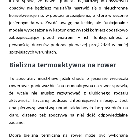
która sprawi, że nawet podczas najbardziej intensywnych
opadów nie będziesz musiał/ła martwić się o nieuchronne
konsekwencje np. w postaci przeziębienia, o które w sezonie
jesiennym łatwo. Zwróć uwagę na lekkie, ale funkcjonalne
modele wyposażone w kaptur oraz wysoki kołnierz dodatkowo
zabezpieczający przed wiatrem – ich funkcjonalność z
pewnością docenisz podczas pierwszej przejażdżki w mniej
sprzyjających warunkach.
Bielizna termoaktywna na rower
To absolutny must-have jeżeli chodzi o jesienne wycieczki
rowerowe, ponieważ bielizna termoaktywna na rower sprawia,
że wcale nie musisz rezygnować z ulubionego rodzaju
aktywności fizycznej podczas chłodniejszych miesięcy. Jest
ona pierwszą warstwą ubrań zakładanych bezpośrednio na
ciało, dlatego też spoczywa na niej dość odpowiedzialne
zadanie.
Dobra bielizna termiczna na rower może być wykonana