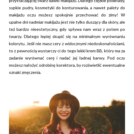
przytłaczającej twarz dawki makijażu. Dlatego ciężkie podkłady,
sypkie pudry, kosmetyki do konturowania, a nawet palety do
makijażu oczu możesz spokojnie przechować do zimy! W
upalne dni nadmiar makijażu jest nie tylko duszący dla skóry, ale
też bardzo nieestetyczny, gdy spływa nam wraz z potem po
twarzy. Dlatego lepiej skupić się na minimalnym wyrównaniu
kolorytu. Jeśli nie masz cery z widocznymi niedoskonałościami,
to z pewnością wystarczy ci do tego lekki krem BB, który ma za
zadanie wyrównać cerę i nadać jej ładnej barwy. Pod oczy
możesz nałożyć odrobinę korektora, by rozświetlić ewentualne
oznaki zmęczenia.