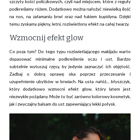
szczyty kości policzkowych, czyli nad miejscem, które z reguły
podkreślamy różem. Dodatkowo można nałożyć niewielką ilość
na nos, na załamaniu brwi oraz nad łukiem kupidyna. Dzięki
temu zyskamy piękny, letni, rozświetlony efekt na całej twarzy.
Wzmocnij efekt glow
Co poza tym? Do tego typu rozświetlającego makijażu warto
dopasować minimalne podkreślenie oczu i ust. Bardzo
subtelnie wytuszuj rzęsy, by jedynie zaznaczyć ich objętość.
Zadbaj o dobrą oprawę oka poprzez przeczesanie i
uzupełnienie ubytków w brwiach. Na usta nałóż… błyszczyk,
który dodatkowo wzmocni efekt glow, który latem jest
niezwykle pożądany. Może to być zarówno kolorowy kosmetyk,
jak i zwyczajny balsam do ust zapewniający lekki połysk.