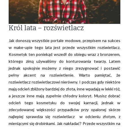
Król lata – rozświetlacz
Jak donoszą wszystkie portale modowe, przepisem na sukces
w make-upie tego lata jest przede wszystkim rozświetlacz.
Kosmetyk ten poniekąd wszedł do obiegu wraz z bronzerem,
którego zimą używaliśmy do konturowania twarzy. Latem
jednak spokojnie możemy z niego zrezygnować i postawić
pełny akcent na rozświetlenie. Warto pamiętać, że
rozświetlacz rozświetlaczowi nierówny. I podczas gdy niektóre
mają odcień zbliżony bardziej do złota, inne wpadają w lekki róż,
a jeszcze inne mają zupełnie chłodny koloryt. Musisz dobrać
odcień tego kosmetyku do swojej karnacji, jednak w
zdecydowanej większości przypadków przy opalonej skórze
najlepiej sprawdza się rozświetlacz w odcieniu złotym, z
mieniącymi się drobinkami. Jak nakładać? Przede wszystkim na