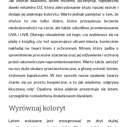
Jak dobrze wiadomo, latem możemy zaczerpnąć największej
dawki witaminy D3, która zdecydowanie służy naszej skórze i
dodaje jej pięknego kolorytu. Warto jednak pamiętać o tym, że
słońce to nie tylko dobro, które przyspiesza leczenie
niedoskonałości na cerze, ale także szkodliwe promieniowanie
UVA i UVB. Dlatego niezależnie od tego, czy wybierasz się na
plażę z książką, czy też spacerujesz ulicami miasta, koniecznie
nakładaj na twarz krem z ochronnym filtrem, który zadba o
spowolnienie procesów starzenia oraz jej odżywienie i ochronę
przed rakotwórczym napromieniowaniem. Warto także założyć
na nos duże okulary przeciwsłoneczne, a głowę osłonić letnim,
stylowym kapeluszem. W ten sposób nasze opalanie twarzy
stanie się po prostu bezpieczne, a to jak wiadomo, odgrywa
kluczową rolę! Opalona skóra pięknie prezentuje się latem,
szczególnie rozświetlona dodatkowym blaskiem.
Wyrównaj koloryt
Latem wskazane jest zrezygnować ze zbyt dużej,