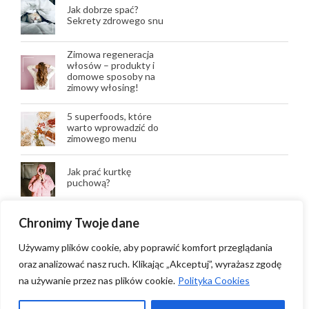
Jak dobrze spać?
Sekrety zdrowego snu
Zimowa regeneracja
włosów – produkty i
domowe sposoby na
zimowy włosing!
5 superfoods, które
warto wprowadzić do
zimowego menu
Jak prać kurtkę
puchową?
Wegańskie dania
Chronimy Twoje dane
świąteczne – pomysły
na alternatywne
Używamy plików cookie, aby poprawić komfort przeglądania
potrawy
oraz analizować nasz ruch. Klikając „Akceptuj”, wyrażasz zgodę
Męska pielęgnacja zimą
na używanie przez nas plików cookie.
Polityka Cookies
– zimowy skin care dla
mężczyzn