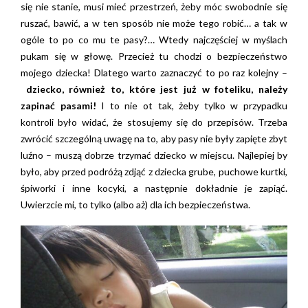
się nie stanie, musi mieć przestrzeń, żeby móc swobodnie się
ruszać, bawić, a w ten sposób nie może tego robić… a tak w
ogóle to po co mu te pasy?… Wtedy najczęściej w myślach
pukam się w głowę. Przecież tu chodzi o bezpieczeństwo
mojego dziecka! Dlatego warto zaznaczyć to po raz kolejny –
dziecko, również to, które jest już w foteliku, należy
zapinać pasami!
I to nie ot tak, żeby tylko w przypadku
kontroli było widać, że stosujemy się do przepisów. Trzeba
zwrócić szczególną uwagę na to, aby pasy nie były zapięte zbyt
luźno – muszą dobrze trzymać dziecko w miejscu. Najlepiej by
było, aby przed podróżą zdjąć z dziecka grube, puchowe kurtki,
śpiworki i inne kocyki, a następnie dokładnie je zapiąć.
Uwierzcie mi, to tylko (albo aż) dla ich bezpieczeństwa.